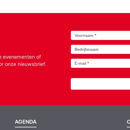
nieuwsbrief
Voornaam
*
Bedrijfsnaam
ze evenementen of
E-mail
*
oor onze nieuwsbrief.
AGENDA