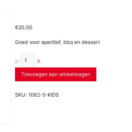
€
20,00
Goed voor aperitief, bbq en dessert
Kids
-
+
aantal
Toevoegen aan winkelwagen
SKU:
1062-5-KIDS